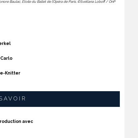
onore Baulac, Étoile du Ballet de l’Opéra de Paris, ©Svetlana Loboff / OnP
erkel
-Carlo
se-Knitter
 SAVOIR
roduction avec