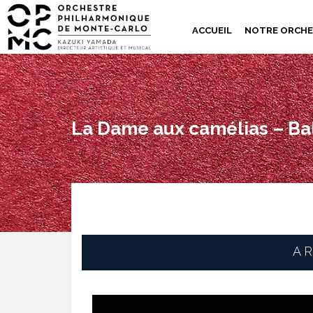
ACCUEIL
NOTRE ORCH
La Dame aux camélias – Bal
AR