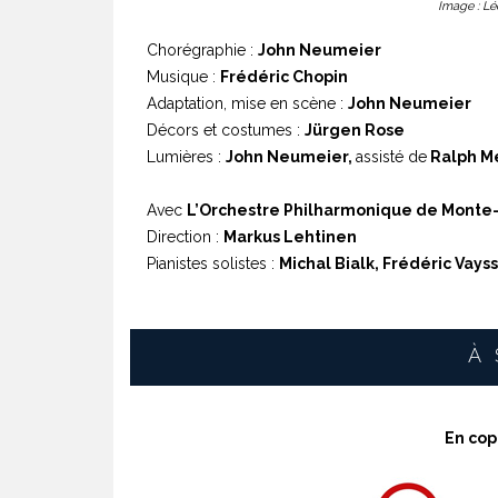
Image : Lé
Chorégraphie :
John Neumeier
Musique :
Frédéric Chopin
Adaptation, mise en scène :
John Neumeier
Décors et costumes :
Jürgen Rose
Lumières :
John Neumeier,
assisté de
Ralph M
Avec
L’Orchestre Philharmonique de Monte
Direction :
Markus Lehtinen
Pianistes solistes :
Michal Bialk, Frédéric Vays
À
En cop