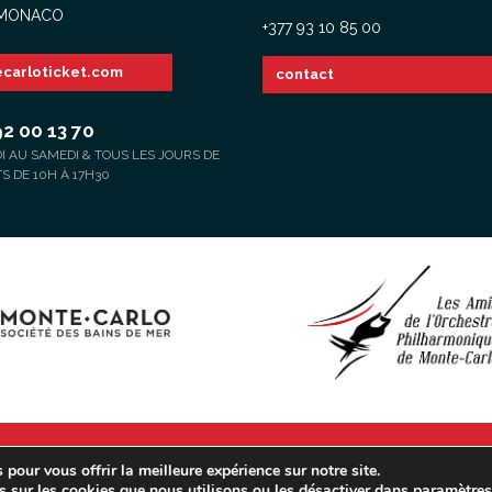
 MONACO
+377 93 10 85 00
carloticket.com
contact
92 00 13 70
 AU SAMEDI & TOUS LES JOURS DE
 DE 10H À 17H30
© opmc.mc | Tous Droits Réservés |
Mentions Légales
pour vous offrir la meilleure expérience sur notre site.
s sur les cookies que nous utilisons ou les désactiver dans
paramètre