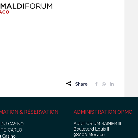
Share
MATION & RÉSERVATION
ADMINISTRATION OPMC
AUDITORIUM RAINIER III
 DU CASINO
Boulevard Louis II
NTE-CARLO
98000 Monaco
u Casino