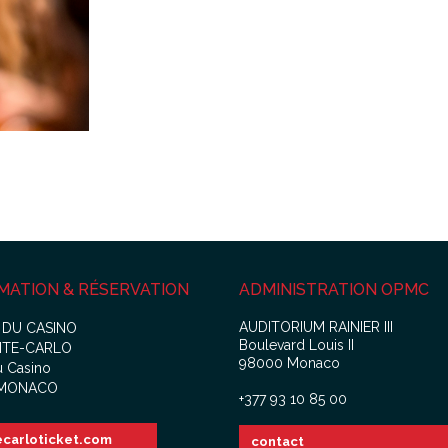
MATION & RÉSERVATION
ADMINISTRATION OPMC
AUDITORIUM RAINIER III
 DU CASINO
Boulevard Louis II
NTE-CARLO
98000 Monaco
u Casino
 MONACO
+377 93 10 85 00
carloticket.com
contact